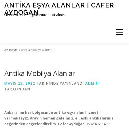
İçeriğe
ANTIKA EŞYA ALANLAR | CAFER
geç
AYDOĞAN
Her nevi antika eşyalarınız nakit alınır.
Menü
Anasayfa
»
Antika Mobilya Alanlar
ANASAYFA
HAKKIMIZDA
Antika Mobilya Alanlar
ANTIKA EŞYA ALANLAR
İLETIŞIM BILGILERI
MAYIS 23, 2022
TARIHINDE YAYINLANDI
ADMIN
TARAFINDAN
Ankara’nın her bölgesinde antika eşya alım hizmeti
vermekteyiz. Arayın hemen gelelim 2. el, eski antikalarınızı
değerinden değerlendirelim. Cafer Aydoğan 0532 402 64 38